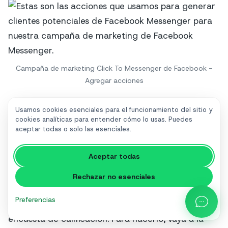
Campaña de marketing Click To Messenger de Facebook -
Agregar acciones
Ahora presione Listo para crear la regla y estará
Usamos cookies esenciales para el funcionamiento del sitio y
listo para comenzar.
cookies analíticas para entender cómo lo usas. Puedes
aceptar todas o solo las esenciales.
Aceptar todas
Pensamientos finales
Rechazar no esenciales
Asegúrese de probar la experiencia final de los
Preferencias
usuarios que reciben el anuncio y pasar por la
encuesta de calificación. Para hacerlo, vaya a la