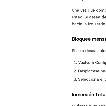
Una vez que comp
usted. Si desea d
hacia la izquierd
Bloquee mensaj
Si solo deseas bl
Vuelve a Confi
Desplácese hac
Selecciona el 
Inmersión total