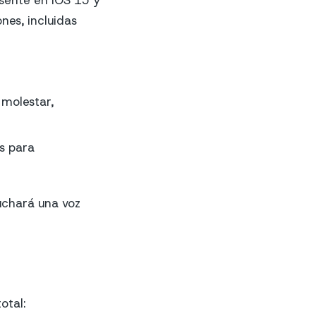
resente en iOS 15 y
ones, incluidas
 molestar,
s para
uchará una voz
otal: