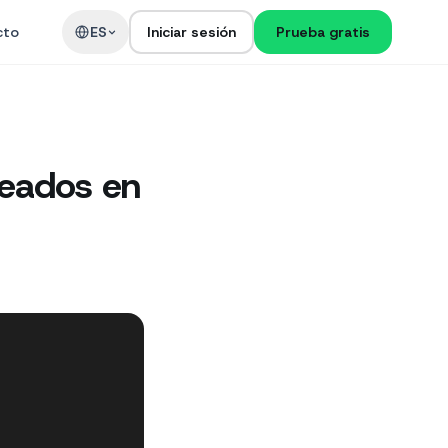
cto
ES
Iniciar sesión
Prueba gratis
seados en