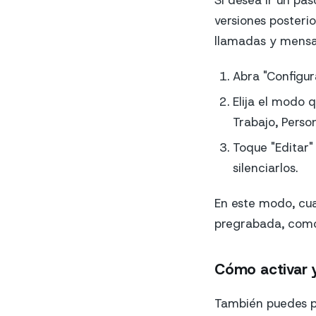
Si desea ir un pas
versiones posterio
llamadas y mensa
Abra "Configur
Elija el modo 
Trabajo, Persona
Toque "Editar"
silenciarlos.
En este modo, cu
pregrabada, como 
Cómo activar y
También puedes pe