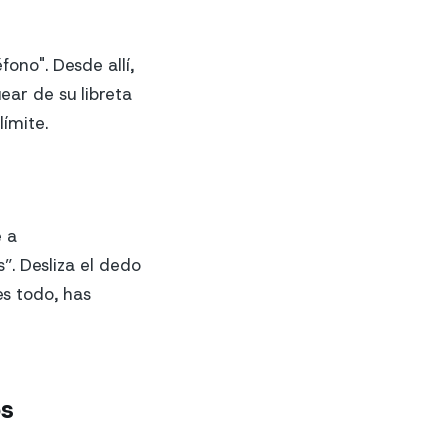
fono". Desde allí,
ar de su libreta
ímite.
 a
”. Desliza el dedo
es todo, has
os