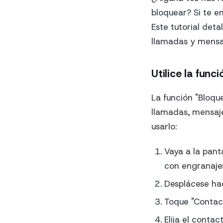
bloquear? Si te en
Este tutorial deta
llamadas y mensa
Utilice la fun
La función "Bloqu
llamadas, mensaj
usarlo:
Vaya a la panta
con engranajes
Desplácese hac
Toque "Contact
Elija el conta