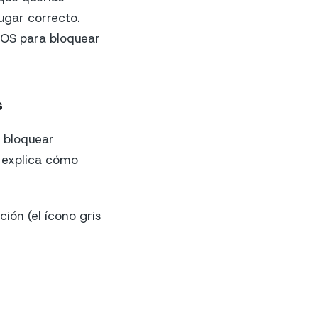
lugar correcto.
 iOS para bloquear
s
a bloquear
 explica cómo
ión (el ícono gris