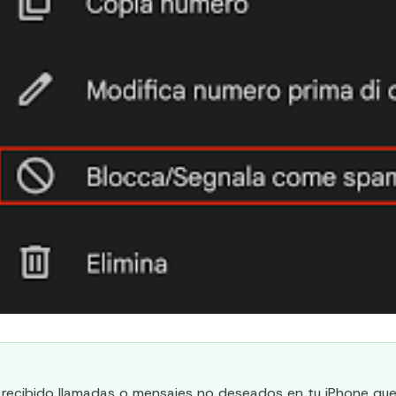
 recibido llamadas o mensajes no deseados en tu iPhone que