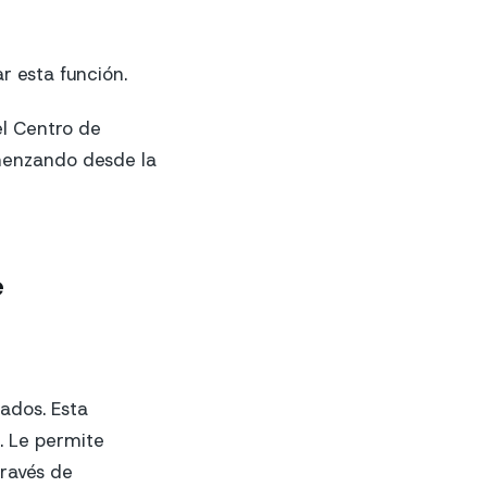
 esta función.
el Centro de
omenzando desde la
e
ados. Esta
7. Le permite
ravés de