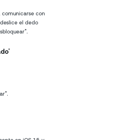
á comunicarse con
 deslice el dedo
sbloquear".
ado'
r".