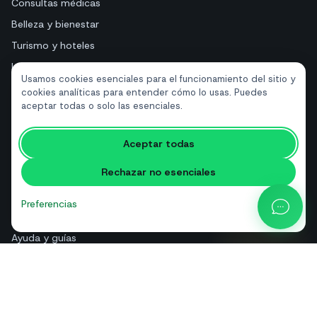
Consultas médicas
Belleza y bienestar
Turismo y hoteles
Inmobiliarias
Usamos cookies esenciales para el funcionamiento del sitio y
cookies analíticas para entender cómo lo usas. Puedes
aceptar todas o solo las esenciales.
RECURSOS
Herramientas gratuitas
Aceptar todas
Glosario
Rechazar no esenciales
Comparativas
Blog
Preferencias
Calculadora de precios API
Ayuda y guías
Quiénes somos
Contacto