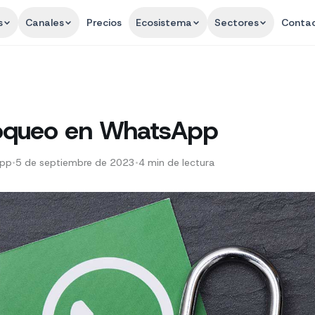
s
Canales
Precios
Ecosistema
Sectores
Conta
loqueo en WhatsApp
App
•
5 de septiembre de 2023
•
4
min de lectura