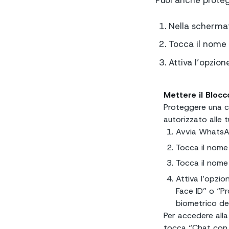
Puoi anche prote
Nella schermat
Tocca il nome 
Attiva l’opzio
Mettere il Bloc
Proteggere una c
autorizzato alle 
Avvia WhatsAp
Tocca il nome 
Tocca il nome
Attiva l’opzi
Face ID” o “P
biometrico del
Per accedere alla
tocca “Chat con l