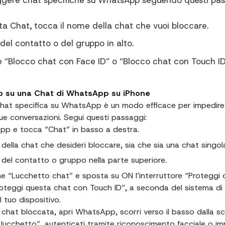
ggere chat specifiche su WhatsApp seguendo questi pas
a Chat, tocca il nome della chat che vuoi bloccare.
del contatto o del gruppo in alto.
ne “Blocco chat con Face ID” o “Blocco chat con Touch ID
co su una Chat di WhatsApp su iPhone
hat specifica su WhatsApp è un modo efficace per impedire
tue conversazioni. Segui questi passaggi:
p e tocca “Chat” in basso a destra.
della chat che desideri bloccare, sia che sia una chat singol
 del contatto o gruppo nella parte superiore.
one “Lucchetto chat” e sposta su ON l’interruttore “Proteggi
roteggi questa chat con Touch ID”, a seconda del sistema di
 tuo dispositivo.
 chat bloccata, apri WhatsApp, scorri verso il basso dalla 
ucchetto”, autenticati tramite riconoscimento facciale o im