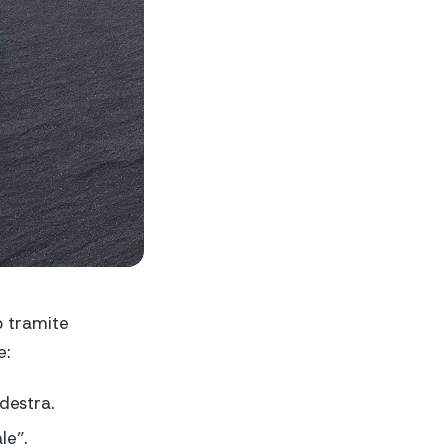
p tramite
e:
destra.
le”.