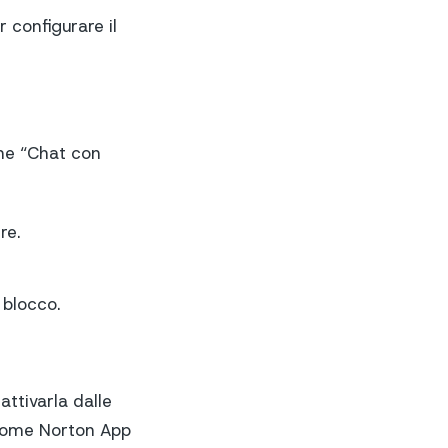
r configurare il
one “Chat con
re.
 blocco.
attivarla dalle
i come Norton App