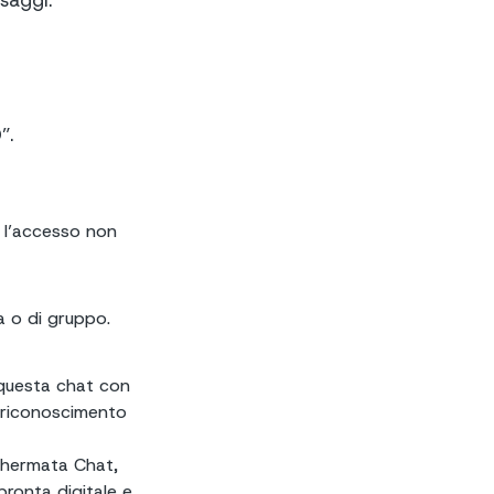
saggi:
”.
 l’accesso non
a o di gruppo.
 questa chat con
 riconoscimento
schermata Chat,
pronta digitale e