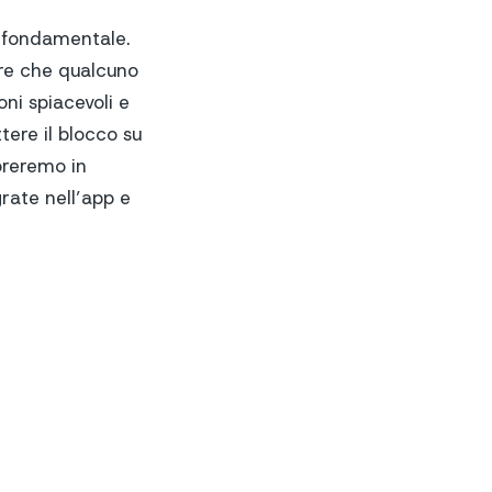
fondamentale.
ere che qualcuno
ni spiacevoli e
tere il blocco su
oreremo in
grate nell’app e