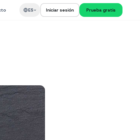
cto
ES
Iniciar sesión
Prueba gratis