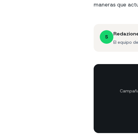
maneras que actu
Redazion
S
El equipo d
Campañas