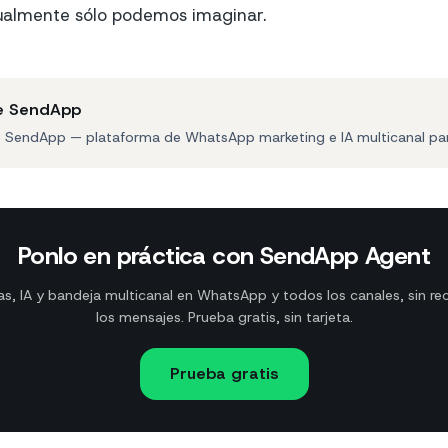
almente sólo podemos imaginar.
e SendApp
e SendApp — plataforma de WhatsApp marketing e IA multicanal pa
Ponlo en práctica con SendApp Agent
, IA y bandeja multicanal en WhatsApp y todos los canales, sin re
los mensajes. Prueba gratis, sin tarjeta.
Prueba gratis