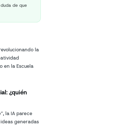
y duda de que
 revolucionando la
eatividad
o en la Escuela
ial: ¿quién
”, la IA parece
as ideas generadas