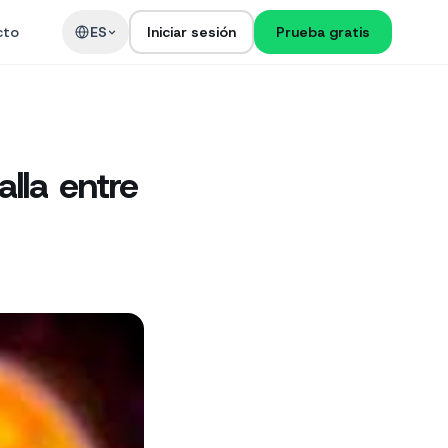
cto
ES
Iniciar sesión
Prueba gratis
alla entre