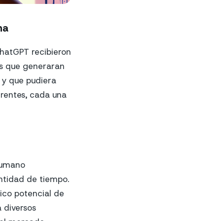
na
ChatGPT recibieron
es que generaran
, y que pudiera
erentes, cada una
humano
ntidad de tiempo.
mico potencial de
a diversos