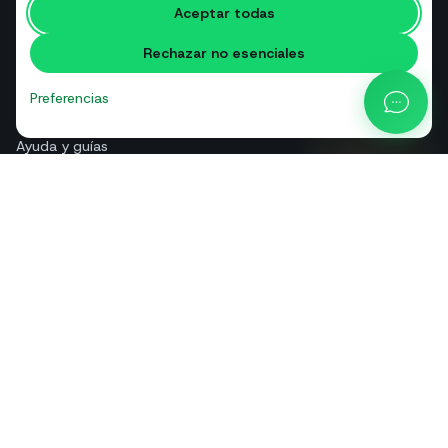
Aceptar todas
Glosario
Rechazar no esenciales
Comparativas
Blog
Preferencias
Calculadora de precios API
Ayuda y guías
Quiénes somos
Contacto
+39 081 544 7792
info@sendapp.live
IT
EN
ES
FR
PT
DE
© 2026 SendApp. Todos los derechos reservados. WhatsApp es una
marca de Meta Platforms, Inc.
·
Política de privacidad
·