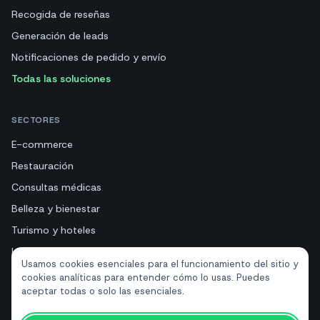
Recogida de reseñas
Generación de leads
Notificaciones de pedido y envío
Todas las soluciones
SECTORES
E-commerce
Restauración
Consultas médicas
Belleza y bienestar
Turismo y hoteles
Inmobiliarias
Usamos cookies esenciales para el funcionamiento del sitio y
cookies analíticas para entender cómo lo usas. Puedes
aceptar todas o solo las esenciales.
RECURSOS
Herramientas gratuitas