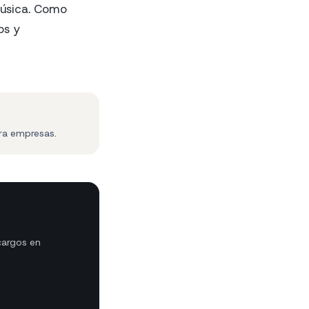
música. Como
os y
ra empresas.
cargos en