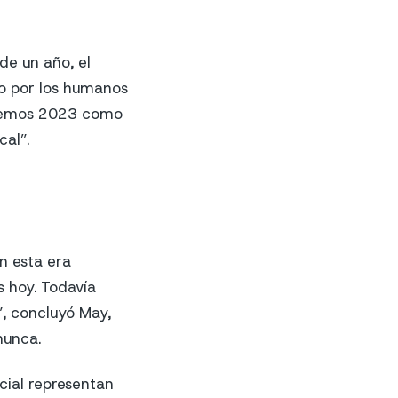
de un año, el
o por los humanos
veremos 2023 como
al”.
n esta era
 hoy. Todavía
, concluyó May,
nunca.
icial representan