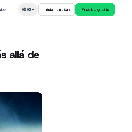
cto
ES
Iniciar sesión
Prueba gratis
ás allá de