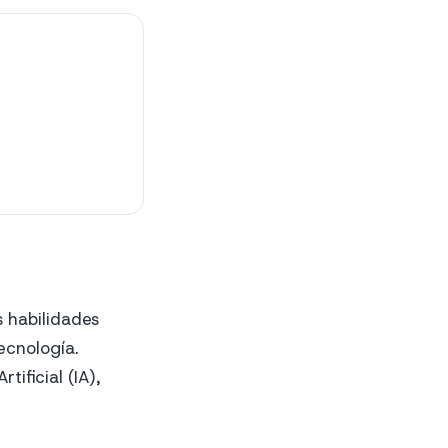
s habilidades
ecnología.
ificial (IA),