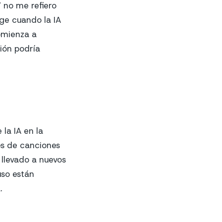
Y no me refiero
ge cuando la IA
comienza a
ión podría
la IA en la
mes de canciones
 llevado a nuevos
uso están
.