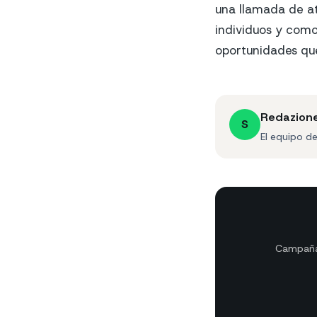
una llamada de a
individuos y com
oportunidades que
Redazion
S
El equipo d
Campañas