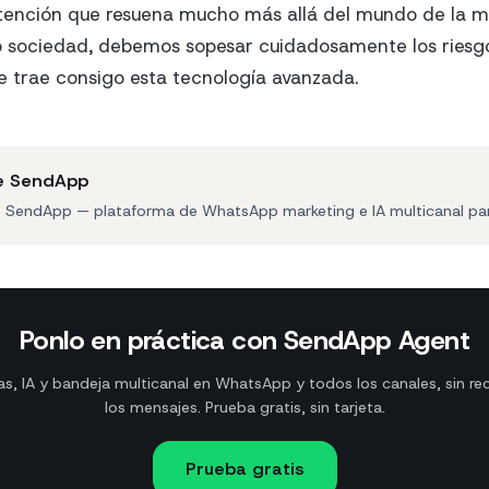
tención que resuena mucho más allá del mundo de la 
o sociedad, debemos sopesar cuidadosamente los riesg
 trae consigo esta tecnología avanzada.
e SendApp
e SendApp — plataforma de WhatsApp marketing e IA multicanal pa
Ponlo en práctica con SendApp Agent
, IA y bandeja multicanal en WhatsApp y todos los canales, sin re
los mensajes. Prueba gratis, sin tarjeta.
Prueba gratis