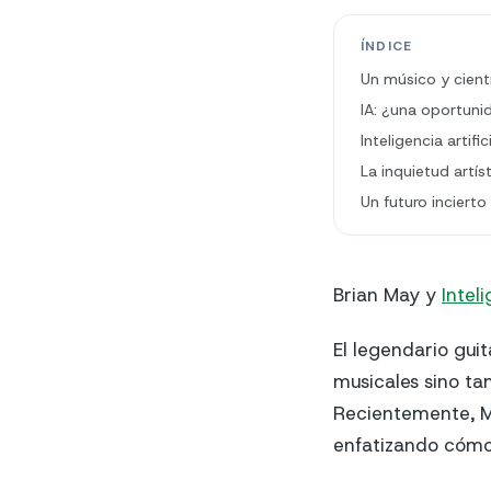
ÍNDICE
Un músico y cient
IA: ¿una oportun
Inteligencia artif
La inquietud artís
Un futuro incierto
Brian May y
Inteli
El legendario gui
musicales sino ta
Recientemente, Ma
enfatizando cómo 