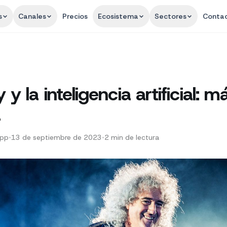
s
Canales
Precios
Ecosistema
Sectores
Conta
y la inteligencia artificial: m
a
App
•
13 de septiembre de 2023
•
2
min de lectura