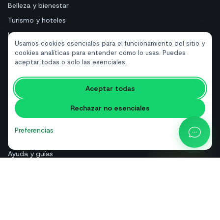
Belleza y bienestar
Turismo y hoteles
Inmobiliarias
Usamos cookies esenciales para el funcionamiento del sitio y
cookies analíticas para entender cómo lo usas. Puedes
aceptar todas o solo las esenciales.
RECURSOS
Herramientas gratuitas
Aceptar todas
Glosario
Rechazar no esenciales
Comparativas
Blog
Preferencias
Calculadora de precios API
Ayuda y guías
Quiénes somos
Contacto