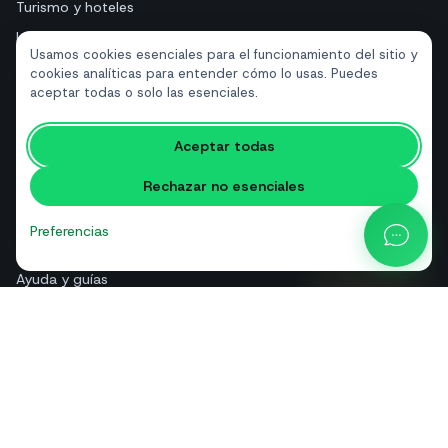
Turismo y hoteles
Inmobiliarias
Usamos cookies esenciales para el funcionamiento del sitio y
cookies analíticas para entender cómo lo usas. Puedes
aceptar todas o solo las esenciales.
RECURSOS
Herramientas gratuitas
Aceptar todas
Glosario
Rechazar no esenciales
Comparativas
Blog
Preferencias
Calculadora de precios API
Ayuda y guías
Quiénes somos
Contacto
+39 081 544 7792
info@sendapp.live