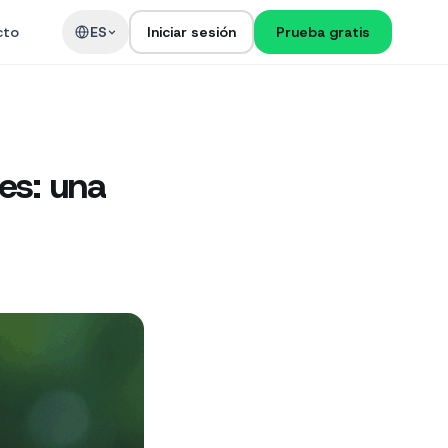
cto
ES
Iniciar sesión
Prueba gratis
es: una