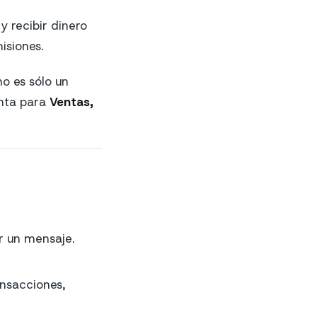
y recibir dinero
misiones.
o es sólo un
enta para
Ventas,
r un mensaje.
ansacciones,