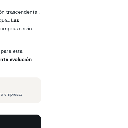
ón trascendental.
ue...
Las
 compras serán
 para esta
nte evolución
ra empresas.