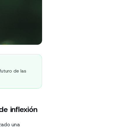
uturo de las
e inflexión
nzado una