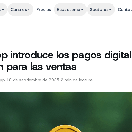
s
Canales
Precios
Ecosistema
Sectores
Conta
 introduce los pagos digital
n para las ventas
App
•
18 de septiembre de 2025
•
2
min de lectura