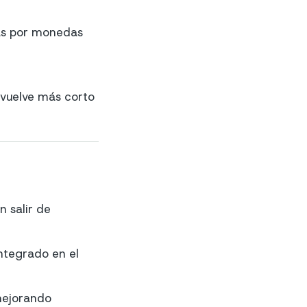
das por monedas
e vuelve más corto
n salir de
integrado en el
mejorando