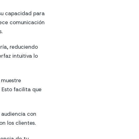
 su capacidad para
frece comunicación
.
ría, reduciendo
faz intuitiva lo
e muestre
Esto facilita que
a audiencia con
 los clientes.
encia de tu