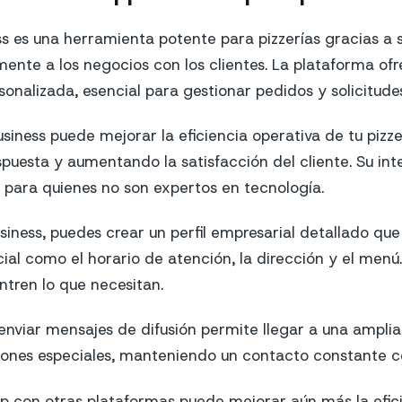
 es una herramienta potente para pizzerías gracias a
ente a los negocios con los clientes. La plataforma o
onalizada, esencial para gestionar pedidos y solicitudes
iness puede mejorar la eficiencia operativa de tu pizze
puesta y aumentando la satisfacción del cliente. Su inter
o para quienes no son expertos en tecnología.
ness, puedes crear un perfil empresarial detallado qu
al como el horario de atención, la dirección y el menú. 
ntren lo que necesitan.
 enviar mensajes de difusión permite llegar a una ampli
ones especiales, manteniendo un contacto constante con
 con otras plataformas puede mejorar aún más la efici