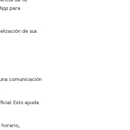
sApp para
elización de sus
a una comunicación
.
icial. Esto ayuda
 horario,