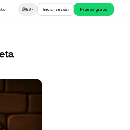
cto
ES
Iniciar sesión
Prueba gratis
eta