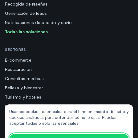
Recogida de reseñas
Generación de leads
Notificaciones de pedido y envío
Todas las soluciones
SECTORES
E-commerce
Restauración
Consultas médicas
Belleza y bienestar
Turismo y hoteles
Inmobiliarias
Usamos cookies esenciales para el funcionamiento del sitio y
cookies analíticas para entender cómo lo usas. Puedes
aceptar todas o solo las esenciales.
RECURSOS
Herramientas gratuitas