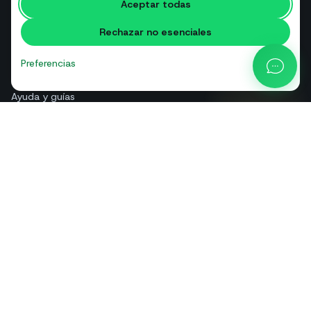
Aceptar todas
Glosario
Rechazar no esenciales
Comparativas
Blog
Preferencias
Calculadora de precios API
Ayuda y guías
Quiénes somos
Contacto
+39 081 544 7792
info@sendapp.live
IT
EN
ES
FR
PT
DE
© 2026 SendApp. Todos los derechos reservados. WhatsApp es una
marca de Meta Platforms, Inc.
·
Política de privacidad
·