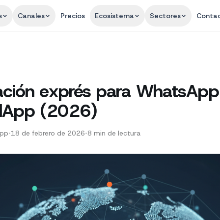
s
Canales
Precios
Ecosistema
Sectores
Conta
ación exprés para WhatsApp
dApp (2026)
App
•
18 de febrero de 2026
•
8
min de lectura