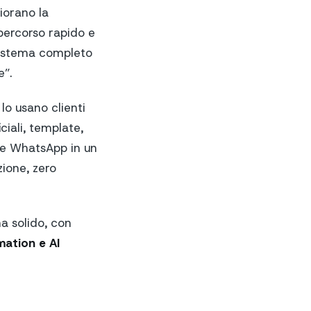
iorano la
ercorso rapido e
sistema completo
e”.
lo usano clienti
iciali, template,
re WhatsApp in un
zione, zero
a solido, con
ation e AI