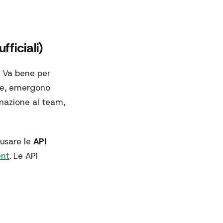
ficiali)
 Va bene per
ste, emergono
egnazione al team,
 usare le
API
nt
. Le API