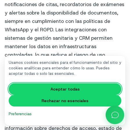
notificaciones de citas, recordatorios de exámenes
y alertas sobre la disponibilidad de documentos,
siempre en cumplimiento con las políticas de
WhatsApp y el RGPD. Las integraciones con
sistemas de gestión sanitaria y CRM permiten
mantener los datos en infraestructuras
controladas, lo que reduce el riesgo de uso
indebido.
Usamos cookies esenciales para el funcionamiento del sitio y
cookies analíticas para entender cómo lo usas. Puedes
aceptar todas o solo las esenciales.
SendApp Agent
Permite gestionar las
conversaciones de los pacientes en equipo, con
Aceptar todas
asignaciones de chat, etiquetas personalizadas,
Rechazar no esenciales
notas internas e informes. De esta forma, la
atención al cliente puede responder de forma
Preferencias
consistente y con seguimiento a las solicitudes de
información sobre derechos de acceso, estado de