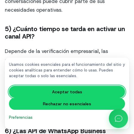
conversaciones puede cubrir parte de sus
necesidades operativas.
5) ¿Cuánto tiempo se tarda en activar un
canal API?
Depende de la verificación empresarial, las
configuraciones y las plantillas. En muchos casos,
Usamos cookies esenciales para el funcionamiento del sitio y
puede comenzar en pocos días si los documentos
cookies analíticas para entender cómo lo usas. Puedes
aceptar todas o solo las esenciales.
y procesos están listos. Sin embargo, las
integraciones complejas pueden requerir más
Aceptar todas
tiempo. Para reducir estos pasos, es recomendable
utilizar una solución que guíe la incorporación y la
Rechazar no esenciales
configuración técnica.
Preferencias
6) ¿Las API de WhatsApp Business