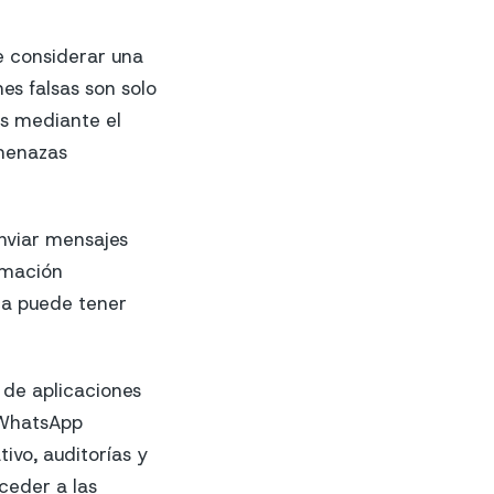
e considerar una
es falsas son solo
as mediante el
amenazas
nviar mensajes
ormación
ica puede tener
 de aplicaciones
 WhatsApp
ivo, auditorías y
ceder a las