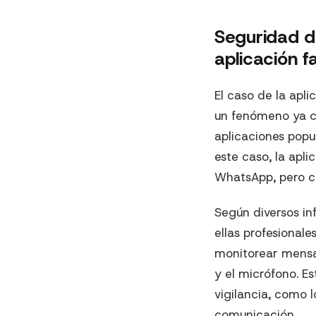
Seguridad d
aplicación f
El caso de la apl
un fenómeno ya co
aplicaciones popul
este caso, la apl
WhatsApp, pero co
Según diversos in
ellas profesionale
monitorear mensaj
y el micrófono. E
vigilancia, como
comunicación.