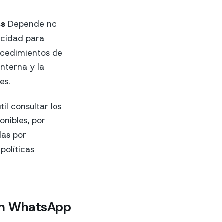
ss
Depende no
pacidad para
rocedimientos de
interna y la
es.
il consultar los
onibles, por
das por
políticas
 en WhatsApp