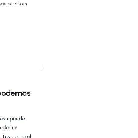
ware espía en
 podemos
resa puede
 de los
entes como el