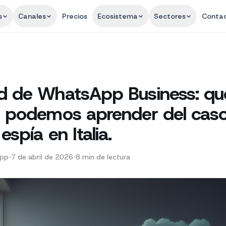
s
Canales
Precios
Ecosistema
Sectores
Conta
d de WhatsApp Business: qu
s podemos aprender del cas
espía en Italia.
App
•
7 de abril de 2026
•
8
min de lectura