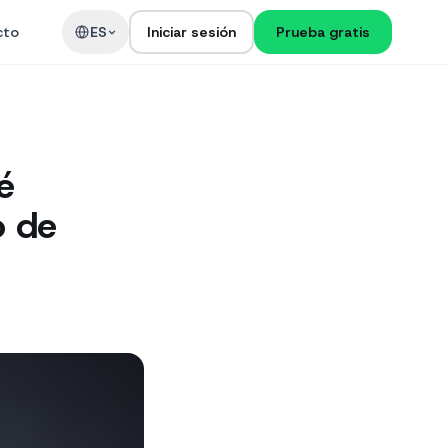
cto
ES
Iniciar sesión
Prueba gratis
é
o de