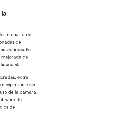
la
a forma parte de
lonadas de
las víctimas. En
ón mejorada de
idencial.
ucradas, entre
re espía suele ser
l uso de la cámara
software de
dios de