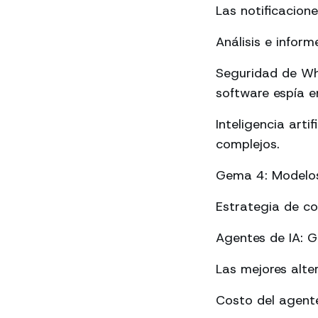
Las notificacion
Análisis e info
Seguridad de Wh
software espía en
Inteligencia art
complejos.
Gema 4: Modelos 
Estrategia de c
Agentes de IA: 
Las mejores alte
Costo del agente