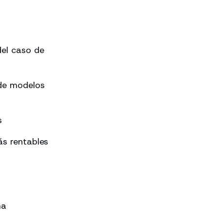
el caso de
 de modelos
s
s rentables
ma