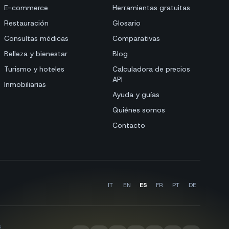
E-commerce
Herramientas gratuitas
Restauración
Glosario
Consultas médicas
Comparativas
Belleza y bienestar
Blog
Turismo y hoteles
Calculadora de precios
API
Inmobiliarias
Ayuda y guías
Quiénes somos
Contacto
IT
EN
ES
FR
PT
DE
s
·