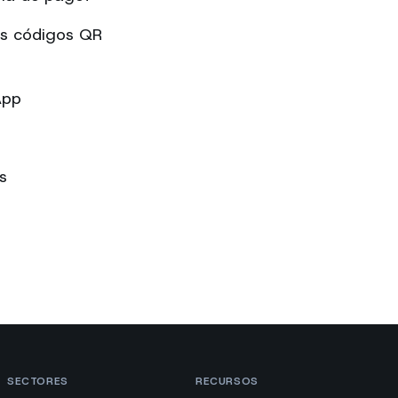
os códigos QR
App
s
SECTORES
RECURSOS