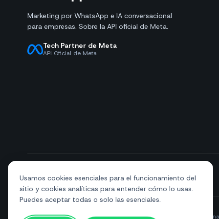
Marketing por WhatsApp e IA conversacional
para empresas. Sobre la API oficial de Meta.
Tech Partner de Meta
API Oficial de Meta
+39 081 544 7792
info@sendapp.live
Usamos cookies esenciales para el funcionamiento del
sitio y cookies analíticas para entender cómo lo usas.
Puedes aceptar todas o solo las esenciales.
© 2026 SendApp. Todos los derechos reservados. WhatsApp es una 