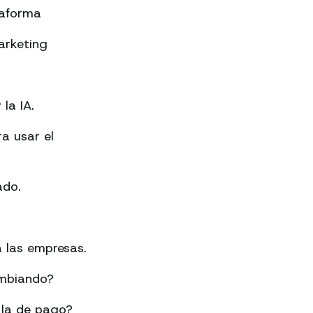
taforma
arketing
la IA.
a usar el
ado.
 las empresas.
ambiando?
 la de pago?