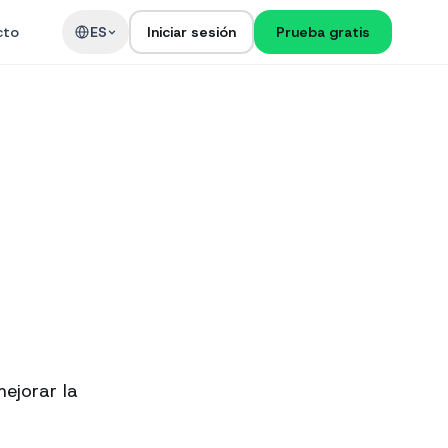
cto
ES
Iniciar sesión
Prueba gratis
ejorar la