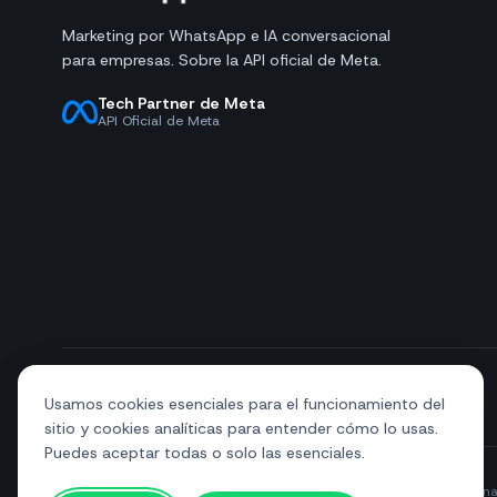
Marketing por WhatsApp e IA conversacional
para empresas. Sobre la API oficial de Meta.
Tech Partner de Meta
API Oficial de Meta
+39 081 544 7792
info@sendapp.live
Usamos cookies esenciales para el funcionamiento del
sitio y cookies analíticas para entender cómo lo usas.
Puedes aceptar todas o solo las esenciales.
© 2026 SendApp. Todos los derechos reservados. WhatsApp es una 