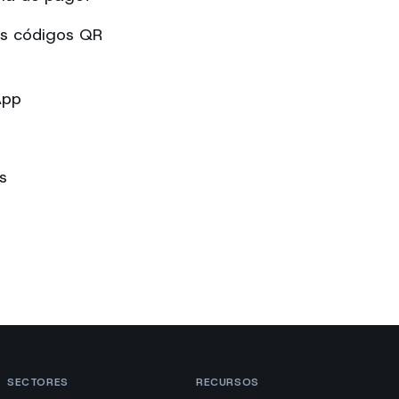
os códigos QR
App
s
SECTORES
RECURSOS