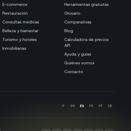
E-commerce
Herramientas gratuitas
Restauración
Glosario
Consultas médicas
Comparativas
Belleza y bienestar
Blog
Turismo y hoteles
Calculadora de precios
API
Inmobiliarias
Ayuda y guías
Quiénes somos
Contacto
IT
EN
ES
FR
PT
DE
s
·