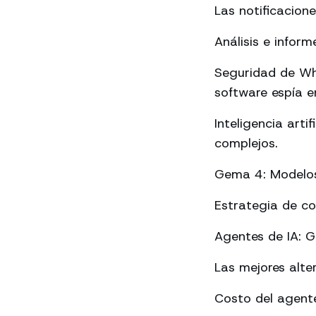
Las notificacion
Análisis e info
Seguridad de Wh
software espía en
Inteligencia art
complejos.
Gema 4: Modelos 
Estrategia de c
Agentes de IA: 
Las mejores alte
Costo del agente