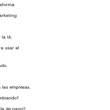
taforma
arketing
la IA.
a usar el
ado.
 las empresas.
ambiando?
 la de pago?