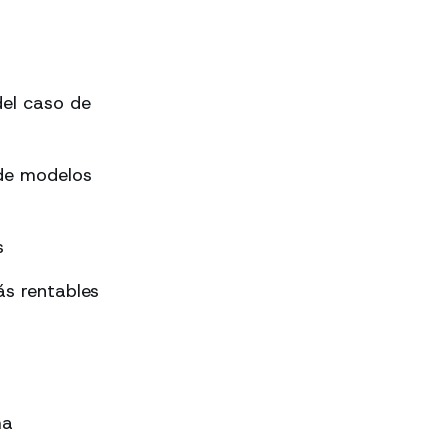
el caso de
 de modelos
s
s rentables
ma