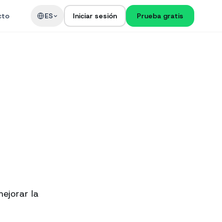
cto
ES
Iniciar sesión
Prueba gratis
ejorar la