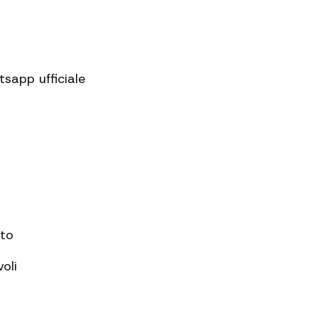
sapp ufficiale
nto
oli