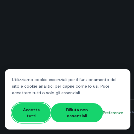
Utilizziamo cookie essenziali per il funzionamento del
sito e cookie analitici per capire come lo usi. Puoi
+39 081 544 7792
info@sendapp.live
accettare tutti o solo gli essenziali.
Accetta
Rifiuta non
© 2026 SendApp. Tutti i diritti riservati. WhatsApp è un marchio di 
Preferenze
tutti
essenziali