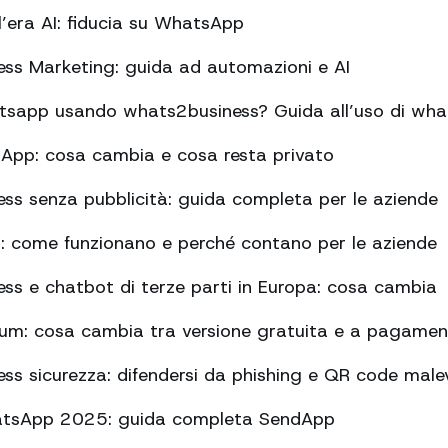
l’era AI: fiducia su WhatsApp
ss Marketing: guida ad automazioni e AI
tsapp usando whats2business? Guida all’uso di what
sApp: cosa cambia e cosa resta privato
s senza pubblicità: guida completa per le aziende
i: come funzionano e perché contano per le aziende
s e chatbot di terze parti in Europa: cosa cambia
m: cosa cambia tra versione gratuita e a pagame
s sicurezza: difendersi da phishing e QR code malev
atsApp 2025: guida completa SendApp