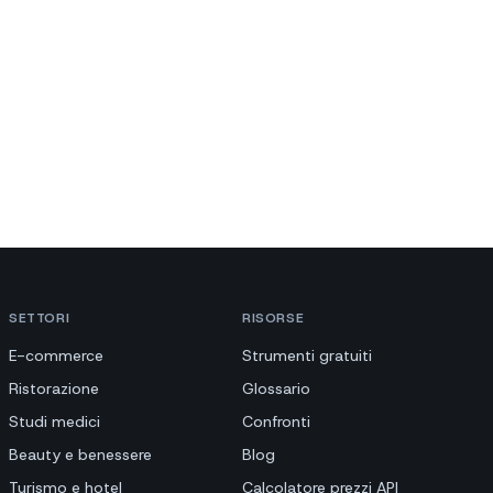
SETTORI
RISORSE
E-commerce
Strumenti gratuiti
Ristorazione
Glossario
Studi medici
Confronti
Beauty e benessere
Blog
Turismo e hotel
Calcolatore prezzi API