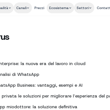
alità
Canali
Prezzi
Ecosistema
Settori
Contatt
rus
terprise: la nuova era del lavoro in cloud
Analisi di WhatsApp
tsApp Business: vantaggi, esempi e AI
rivata le soluzioni per migliorare l’esperienza del p
pp miodottore: la soluzione definitiva