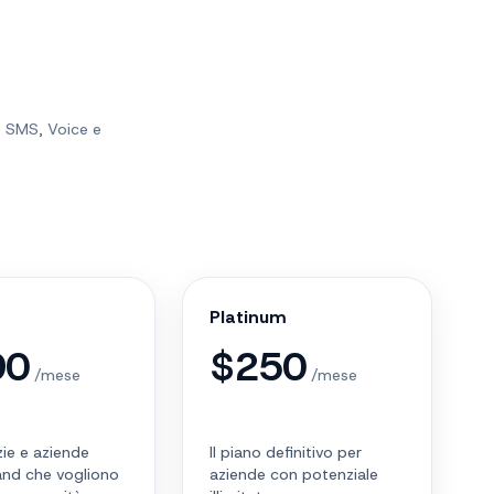
, SMS, Voice e
Platinum
90
$
250
/mese
/mese
ie e aziende
Il piano definitivo per
and che vogliono
aziende con potenziale