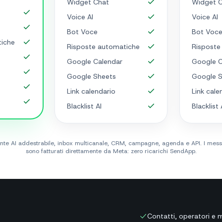
Widget Chat
Widget 
Voice AI
Voice AI
Bot Voce
Bot Voc
tiche
Risposte automatiche
Risposte
Google Calendar
Google C
Google Sheets
Google S
Link calendario
Link cale
Blacklist AI
Blacklist 
agente AI addestrabile, inbox multicanale, CRM, campagne, agenda e API. I me
sono fatturati direttamente da Meta: zero ricarichi SendApp.
Contatti, operatori e 