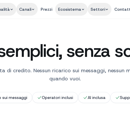
alità
Canali
Prezzi
Ecosistema
Settori
Contatt
 semplici, senza s
ta di credito. Nessun ricarico sui messaggi, nessun 
quando vuoi.
 sui messaggi
Operatori inclusi
AI inclusa
Suppo