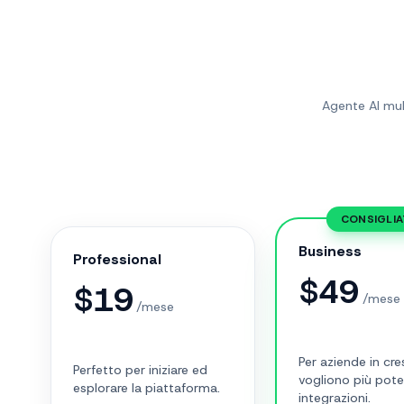
Agente AI mul
CONSIGLI
Business
Professional
$
49
$
19
/mese
/mese
Per aziende in cre
Perfetto per iniziare ed
vogliono più pot
esplorare la piattaforma.
integrazioni.