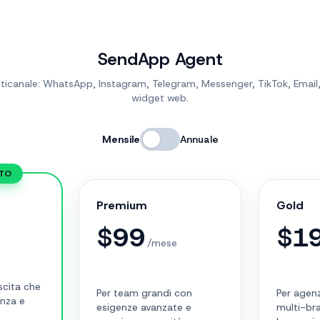
SendApp Agent
ticanale: WhatsApp, Instagram, Telegram, Messenger, TikTok, Email
widget web.
Mensile
Annuale
ATO
Premium
Gold
$
99
$
1
/mese
scita che
Per team grandi con
Per agenz
enza e
esigenze avanzate e
multi-br