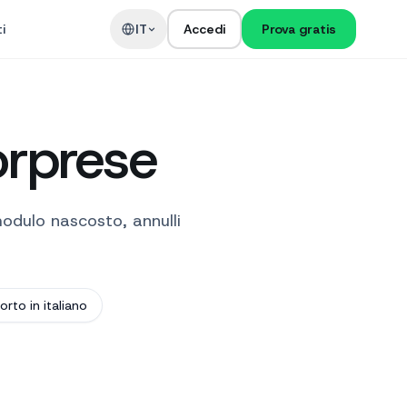
i
IT
Accedi
Prova gratis
orprese
modulo nascosto, annulli
rto in italiano