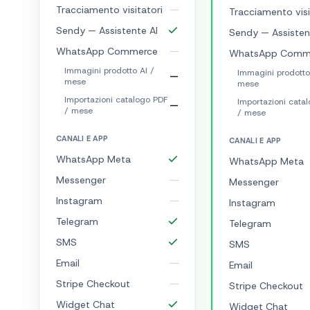
Tracciamento visitatori
Tracciamento visi
Sendy — Assistente AI
Sendy — Assisten
WhatsApp Commerce
WhatsApp Comm
Immagini prodotto AI /
Immagini prodotto
—
mese
mese
Importazioni catalogo PDF
Importazioni cata
—
/ mese
/ mese
CANALI E APP
CANALI E APP
WhatsApp Meta
WhatsApp Meta
Messenger
Messenger
Instagram
Instagram
Telegram
Telegram
SMS
SMS
Email
Email
Stripe Checkout
Stripe Checkout
Widget Chat
Widget Chat