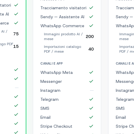
tatori
Tracciamento visitatori
Tracciame
te AI
Sendy — Assistente AI
Sendy — 
erce
WhatsApp Commerce
WhatsAp
 AI /
75
Immagini prodotto AI /
Immagini
200
mese
mese
logo PDF
15
Importazioni catalogo
Importaz
40
PDF / mese
PDF / m
CANALI E APP
CANALI E 
WhatsApp Meta
WhatsAp
Messenger
Messeng
Instagram
Instagra
Telegram
Telegram
SMS
SMS
Email
Email
Stripe Checkout
Stripe C