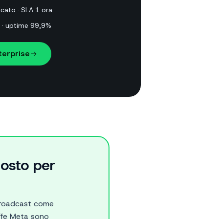
ato · SLA 1 ora
a · uptime 99,9%
terprise
costo per
broadcast come
iffe Meta sono