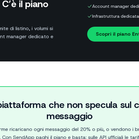
C’è il piano
Account manager dedic
Infrastruttura dedicat
te di listino, i volumi si
Scopri il piano En
unt manager dedicato e
piattaforma che non specula sul 
messaggio
orme ricaricano ogni messaggio del 20% o più, o vendono i 
 Con SendApp paghi il piano e basta: sulle API ufficiali le tar