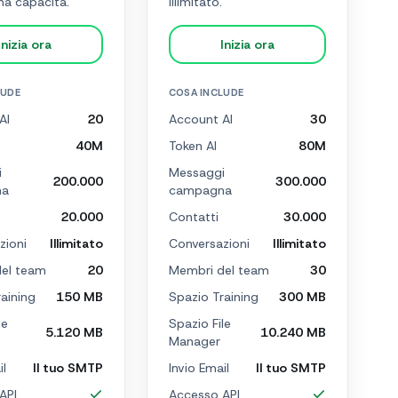
ma capacità.
illimitato.
Inizia ora
Inizia ora
LUDE
COSA INCLUDE
AI
20
Account AI
30
40M
Token AI
80M
i
Messaggi
200.000
300.000
na
campagna
20.000
Contatti
30.000
zioni
Illimitato
Conversazioni
Illimitato
el team
20
Membri del team
30
aining
150 MB
Spazio Training
300 MB
le
Spazio File
5.120 MB
10.240 MB
Manager
il
Il tuo SMTP
Invio Email
Il tuo SMTP
API
Accesso API