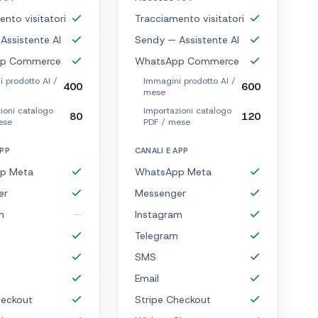
nto visitatori
Tracciamento visitatori
Assistente AI
Sendy — Assistente AI
p Commerce
WhatsApp Commerce
 prodotto AI /
Immagini prodotto AI /
400
600
mese
ioni catalogo
Importazioni catalogo
80
120
ese
PDF / mese
APP
CANALI E APP
p Meta
WhatsApp Meta
er
Messenger
m
Instagram
Telegram
SMS
Email
heckout
Stripe Checkout