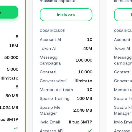
massima capacità.
la massi
a
Inizia ora
COSA INCLUDE
COSA INC
5
Account AI
10
Account 
15M
Token AI
40M
Token AI
Messaggi
Messagg
50.000
100.000
campagna
campag
5.000
Contatti
10.000
Contatti
Illimitato
Conversazioni
Illimitato
Conversa
5
Membri del team
10
Membri d
50 MB
Spazio Training
100 MB
Spazio Tr
Spazio File
Spazio Fi
1.024 MB
2.048 MB
Manager
Manager
 tuo SMTP
Invio Email
Il tuo SMTP
Invio Ema
Accesso API
Accesso 