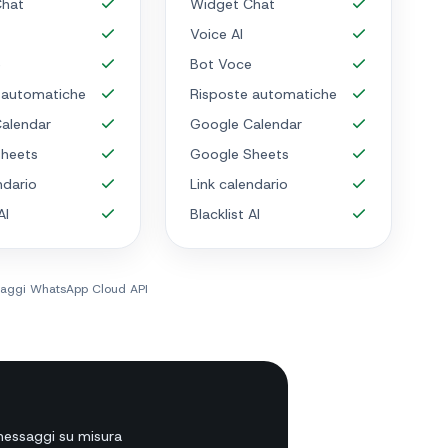
Chat
Widget Chat
Voice AI
e
Bot Voce
 automatiche
Risposte automatiche
alendar
Google Calendar
heets
Google Sheets
ndario
Link calendario
AI
Blacklist AI
ssaggi WhatsApp Cloud API
messaggi su misura