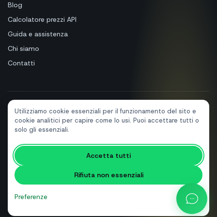
Blog
Calcolatore prezzi API
Guida e assistenza
Chi siamo
Contatti
Utilizziamo cookie essenziali per il funzionamento del sito e
+39 081 544 7792
info@sendapp.live
cookie analitici per capire come lo usi. Puoi accettare tutti o
IT
EN
ES
FR
PT
DE
solo gli essenziali.
Accetta tutti
© 2026 SendApp. Tutti i diritti riservati. WhatsApp è un marchio di Meta
Platforms, Inc.
·
Privacy policy
·
Cookie policy
·
Termini di servizio
Rifiuta non essenziali
Preferenze