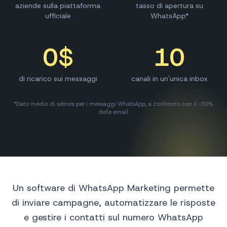
aziende sulla piattaforma
tasso di apertura su
ufficiale
WhatsApp*
0
$
10
di ricarico sui messaggi
canali in un'unica inbox
*Dato medio di settore per i messaggi WhatsApp, a confronto con il ~30%
delle email.
Un software di WhatsApp Marketing permette
di inviare campagne, automatizzare le risposte
e gestire i contatti sul numero WhatsApp