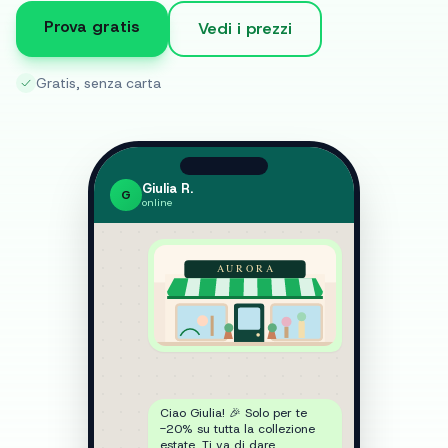
Prova gratis
Vedi i prezzi
Gratis, senza carta
Giulia R.
G
…
AURORA
Ciao Giulia! 🎉 Solo per te
-20% su tutta la collezione
estate. Ti va di dare
un'occhiata?