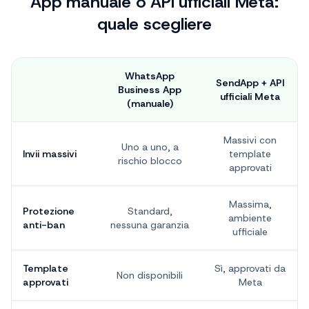
App manuale o API ufficiali Meta:
quale scegliere
WhatsApp
SendApp + API
Business App
ufficiali Meta
(manuale)
Massivi con
Uno a uno, a
Invii massivi
template
rischio blocco
approvati
Massima,
Protezione
Standard,
ambiente
anti-ban
nessuna garanzia
ufficiale
Template
Sì, approvati da
Non disponibili
approvati
Meta