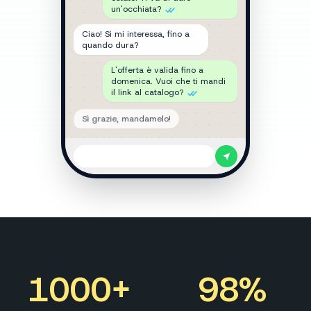
Ciao! Sì mi interessa, fino a
quando dura?
L'offerta è valida fino a
domenica. Vuoi che ti mandi
il link al catalogo?
Sì grazie, mandamelo!
1000
+
98
%