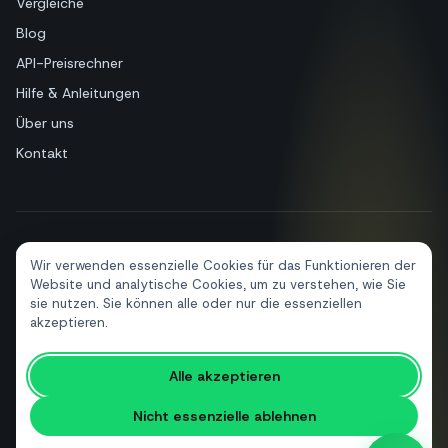
Vergleiche
Blog
API-Preisrechner
Hilfe & Anleitungen
Über uns
Kontakt
+39 081 544 7792
info@sendapp.live
Wir verwenden essenzielle Cookies für das Funktionieren der
IT
EN
ES
FR
PT
DE
Website und analytische Cookies, um zu verstehen, wie Sie
sie nutzen. Sie können alle oder nur die essenziellen
akzeptieren.
© 2026 SendApp. Alle Rechte vorbehalten. WhatsApp ist eine Marke
Alle akzeptieren
von Meta Platforms, Inc.
·
Datenschutzerklärung
·
Cookie-Richtlinie
·
Nutzungsbedingungen
Nicht essenzielle ablehnen