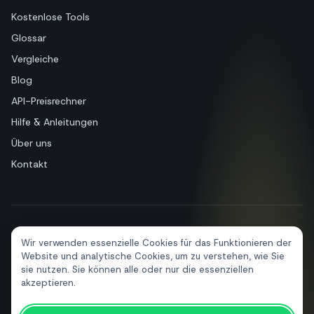
Kostenlose Tools
Glossar
Vergleiche
Blog
API-Preisrechner
Hilfe & Anleitungen
Über uns
Kontakt
+39 081 544 7792
info@sendapp.live
Wir verwenden essenzielle Cookies für das Funktionieren der
IT
EN
ES
FR
PT
DE
Website und analytische Cookies, um zu verstehen, wie Sie
sie nutzen. Sie können alle oder nur die essenziellen
akzeptieren.
© 2026 SendApp. Alle Rechte vorbehalten. WhatsApp ist eine Marke