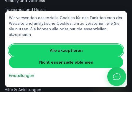
Beauty und Wellness
Tourismus und Hotels
Wir verwenden essenzielle Cookies für das Funktionieren der
Immobilien
Website und analytische Cookies, um zu verstehen, wie Sie
sie nutzen. Sie können alle oder nur die essenziellen
akzeptieren.
RESSOURCEN
Kostenlose Tools
Alle akzeptieren
Glossar
Nicht essenzielle ablehnen
Vergleiche
Blog
Einstellungen
API-Preisrechner
Hilfe & Anleitungen
Über uns
Kontakt