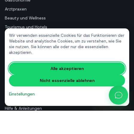
Arztpraxen
Beauty und Wellness
Tourismus und Hotels
Wir verwenden essenzielle Cookies für das Funktionieren der
Immobilien
Website und analytische Cookies, um zu verstehen, wie Sie
sie nutzen. Sie können alle oder nur die essenziellen
akzeptieren.
RESSOURCEN
Kostenlose Tools
Alle akzeptieren
Glossar
Nicht essenzielle ablehnen
Vergleiche
Blog
Einstellungen
API-Preisrechner
Hilfe & Anleitungen
Über uns
Kontakt