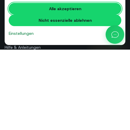
Kostenlose Tools
Alle akzeptieren
Glossar
Nicht essenzielle ablehnen
Vergleiche
Blog
Einstellungen
API-Preisrechner
Hilfe & Anleitungen
Über uns
Kontakt
+39 081 544 7792
info@sendapp.live
IT
EN
ES
FR
PT
DE
© 2026 SendApp. Alle Rechte vorbehalten. WhatsApp ist eine Marke
von Meta Platforms, Inc.
·
Datenschutzerklärung
·
Cookie-Richtlinie