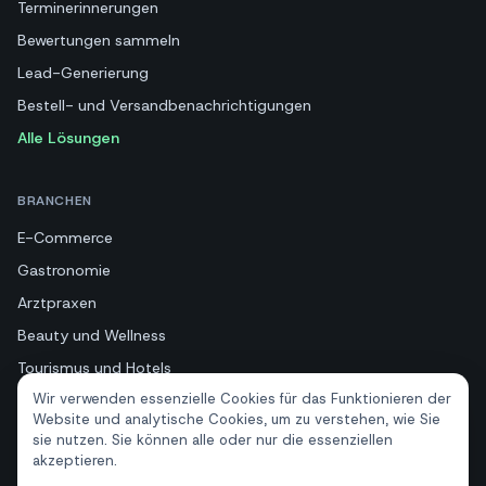
Terminerinnerungen
Bewertungen sammeln
Lead-Generierung
Bestell- und Versandbenachrichtigungen
Alle Lösungen
BRANCHEN
E-Commerce
Gastronomie
Arztpraxen
Beauty und Wellness
Tourismus und Hotels
Wir verwenden essenzielle Cookies für das Funktionieren der
Immobilien
Website und analytische Cookies, um zu verstehen, wie Sie
sie nutzen. Sie können alle oder nur die essenziellen
akzeptieren.
RESSOURCEN