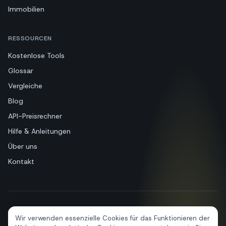
Immobilien
RESSOURCEN
Kostenlose Tools
Glossar
Vergleiche
Blog
API-Preisrechner
Hilfe & Anleitungen
Über uns
Kontakt
+39 081 544 7792
info@sendapp.live
Wir verwenden essenzielle Cookies für das Funktionieren der
IT
EN
ES
FR
PT
DE