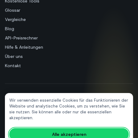
Kostenlose Tools
Glossar
Vergleiche
Blog
API-Preisrechner
Hilfe & Anleitungen
Über uns
Kontakt
+39 081 544 7792
info@sendapp.live
Wir verwenden essenzielle Cookies für das Funktionieren der
IT
EN
ES
FR
PT
DE
Website und analytische Cookies, um zu verstehen, wie Sie
sie nutzen. Sie können alle oder nur die essenziellen
akzeptieren.
© 2026 SendApp. Alle Rechte vorbehalten. WhatsApp ist eine Marke
Alle akzeptieren
von Meta Platforms, Inc.
·
Datenschutzerklärung
·
Cookie-Richtlinie