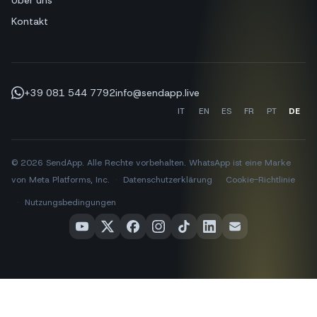
Über uns
Kontakt
+39 081 544 7792
info@sendapp.live
IT
EN
ES
FR
PT
DE
© 2026 SendApp. Alle Rechte vorbehalten. WhatsApp ist eine Marke
von Meta Platforms, Inc.
·
Datenschutzerklärung
·
Cookie-Richtlinie
·
Nutzungsbedingungen