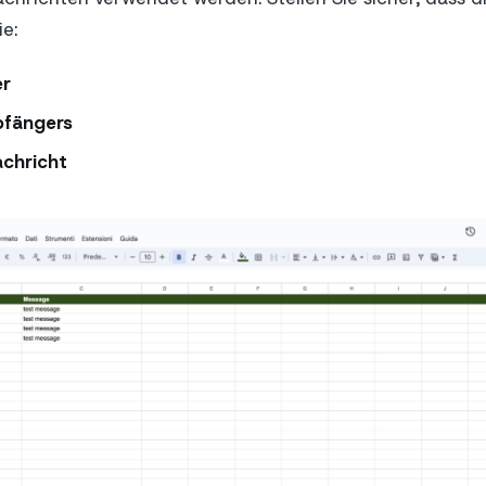
e:
r
fängers
achricht