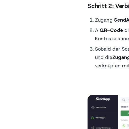
Schritt 2: Ver
Zugang
Send
A
QR-Code
di
Kontos scanne
Sobald der Sca
und die
Zugan
verknüpfen mi