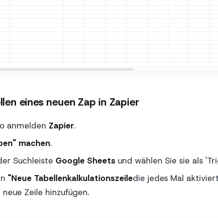
ellen eines neuen Zap in Zapier
to anmelden
Zapier
.
pen" machen
.
der Suchleiste
Google Sheets
und wählen Sie sie als 'Tr
en
"Neue Tabellenkalkulationszeile
die jedes Mal aktivier
 neue Zeile hinzufügen.