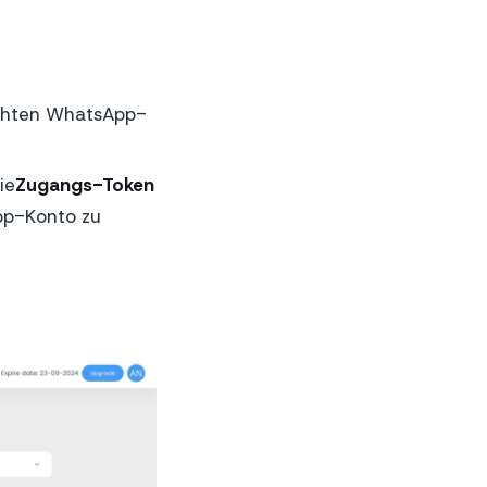
schten WhatsApp-
ie
Zugangs-Token
pp-Konto zu