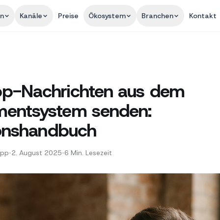
en
Kanäle
Preise
Ökosystem
Branchen
Kontakt
p-Nachrichten aus dem
entsystem senden:
ionshandbuch
App
•
2. August 2025
•
6
Min. Lesezeit