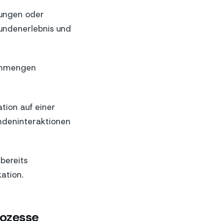
gungen oder
undenerlebnis und
tenmengen
tion auf einer
undeninteraktionen
bereits
ation.
rozesse