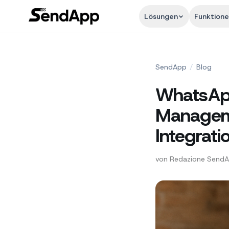
Lösungen
Funktion
SendApp
/
Blog
WhatsAp
Managem
Integrat
von
Redazione Send