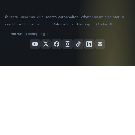
© 2026 SendApp. Alle Rechte vorbehalten. WhatsApp ist eine Marke
von Meta Platforms, Inc.
·
Datenschutzerklärung
·
Cookie-Richtlinie
·
Nutzungsbedingungen