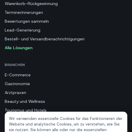
Warenkorb-Rückgewinnung
Terminerinnerungen
Bewertungen sammeln
Lead-Generierung
Bestell- und Versandbenachrichtigungen
Alle Lösungen
BRANCHEN
E-Commerce
Gastronomie
Arztpraxen
Beauty und Wellness
Tourismus und Hotels
Wir verwenden essenzielle Cookies für das Funktionieren der
Immobilien
Website und analytische Cookies, um zu verstehen, wie Sie
sie nutzen. Sie können alle oder nur die essenziellen