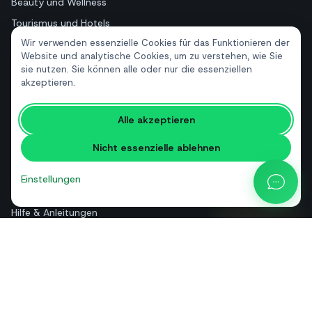
Beauty und Wellness
Tourismus und Hotels
Wir verwenden essenzielle Cookies für das Funktionieren der
Immobilien
Website und analytische Cookies, um zu verstehen, wie Sie
sie nutzen. Sie können alle oder nur die essenziellen
akzeptieren.
RESSOURCEN
Kostenlose Tools
Alle akzeptieren
Glossar
Nicht essenzielle ablehnen
Vergleiche
Blog
Einstellungen
API-Preisrechner
Hilfe & Anleitungen
Über uns
Kontakt