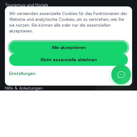
Tourismus und Hotels
Wir verwenden essenzielle Cookies für das Funktionieren der
Immobilien
Website und analytische Cookies, um zu verstehen, wie Sie
sie nutzen. Sie können alle oder nur die essenziellen
akzeptieren.
RESSOURCEN
Kostenlose Tools
Alle akzeptieren
Glossar
Nicht essenzielle ablehnen
Vergleiche
Blog
Einstellungen
API-Preisrechner
Hilfe & Anleitungen
Über uns
Kontakt