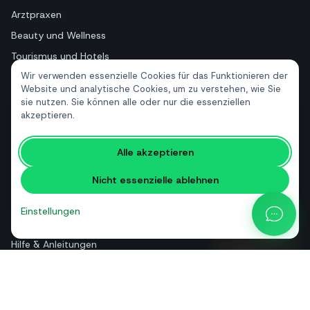
Arztpraxen
Beauty und Wellness
Tourismus und Hotels
Wir verwenden essenzielle Cookies für das Funktionieren der
Immobilien
Website und analytische Cookies, um zu verstehen, wie Sie
sie nutzen. Sie können alle oder nur die essenziellen
akzeptieren.
RESSOURCEN
Kostenlose Tools
Alle akzeptieren
Glossar
Nicht essenzielle ablehnen
Vergleiche
Blog
Einstellungen
API-Preisrechner
Hilfe & Anleitungen
Über uns
Kontakt