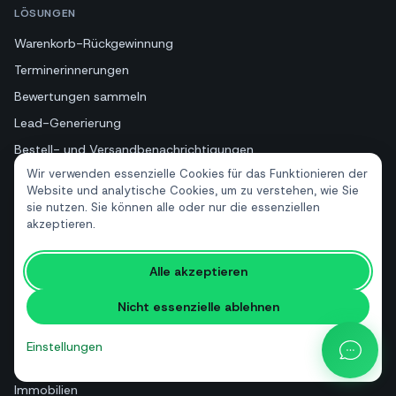
LÖSUNGEN
Warenkorb-Rückgewinnung
Terminerinnerungen
Bewertungen sammeln
Lead-Generierung
Bestell- und Versandbenachrichtigungen
Wir verwenden essenzielle Cookies für das Funktionieren der
Alle Lösungen
Website und analytische Cookies, um zu verstehen, wie Sie
sie nutzen. Sie können alle oder nur die essenziellen
akzeptieren.
BRANCHEN
E-Commerce
Alle akzeptieren
Gastronomie
Nicht essenzielle ablehnen
Arztpraxen
Beauty und Wellness
Einstellungen
Tourismus und Hotels
Immobilien