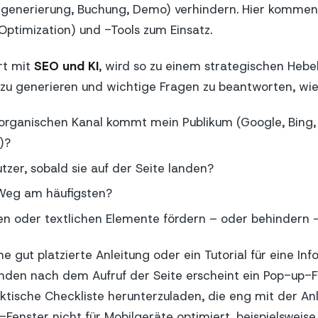
adgenerierung, Buchung, Demo) verhindern. Hier komm
Optimization) und -Tools zum Einsatz.
rt mit
SEO und KI
, wird so zu einem strategischen Hebe
u generieren und wichtige Fragen zu beantworten, wie 
organischen Kanal kommt mein Publikum (Google, Bing,
)?
tzer, sobald sie auf der Seite landen?
Weg am häufigsten?
en oder textlichen Elemente fördern – oder behindern –
ine gut platzierte Anleitung oder ein Tutorial für eine I
unden nach dem Aufruf der Seite erscheint ein Pop-up-
ktische Checkliste herunterzuladen, die eng mit der An
p-Fenster nicht für Mobilgeräte optimiert, beispielsweise