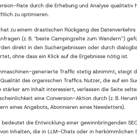
rsion-Rate durch die Erhebung und Analyse qualitativ 
tlich zu optimieren.
hat zu einem drastischen Rückgang des Datenverkehrs 
nfragen (z. B. “beste Campingzelte zum Wandern”) gefüh
den direkt in den Suchergebnissen oder durch dialogba
et, ohne dass ein Klick auf die Ergebnisse nötig ist.
maschinen-generierte Traffic stetig abnimmt, steigt d
Qualität des organischen Traffics. Nutzer, die auf ein S
e stärker am Inhalt interessiert, verlassen die Seite selt
cheinlichkeit eine Conversion-Aktion durch (z. B. Herun
ern eines Angebots, Abonnieren eines Newsletters).
t bedeutet die Entwicklung einer gewinnbringenden SEO
g von Inhalten, die in LLM-Chats oder in herkömmliche