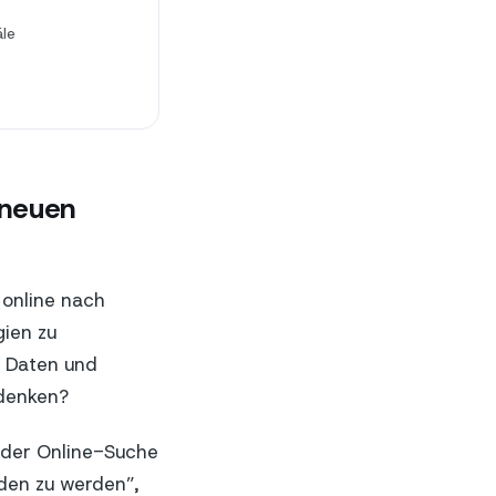
äle
 neuen
online nach
gien zu
f Daten und
rdenken?
 der Online-Suche
nden zu werden”,