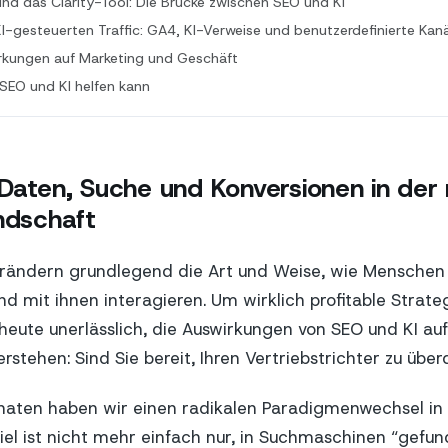
nd das Clarity-Tool: Die Brücke zwischen SEO und KI
KI-gesteuerten Traffic: GA4, KI-Verweise und benutzerdefinierte Kan
rkungen auf Marketing und Geschäft
SEO und KI helfen kann
 Daten, Suche und Konversionen in der
ndschaft
rändern grundlegend die Art und Weise, wie Menschen 
nd mit ihnen interagieren. Um wirklich profitable Strate
s heute unerlässlich, die Auswirkungen von SEO und KI au
rstehen: Sind Sie bereit, Ihren Vertriebstrichter zu übe
onaten haben wir einen radikalen Paradigmenwechsel in
Ziel ist nicht mehr einfach nur, in Suchmaschinen “gefu