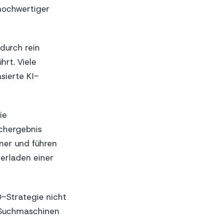
hochwertiger
durch rein
rt. Viele
sierte KI-
ie
uchergebnis
ener und führen
terladen einer
-Strategie nicht
n Suchmaschinen