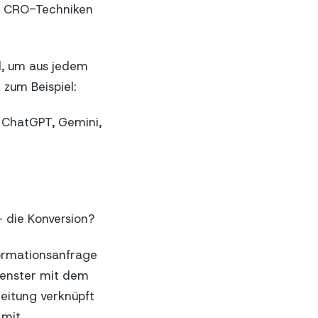
en CRO-Techniken
l, um aus jedem
zum Beispiel:
 ChatGPT, Gemini,
 die Konversion?
nformationsanfrage
Fenster mit dem
leitung verknüpft
 mit