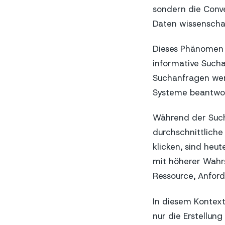
sondern die Conve
Daten wissenschaf
Dieses Phänomen 
informative Sucha
Suchanfragen wer
Systeme beantwort
Während der Such
durchschnittliche 
klicken, sind heut
mit höherer Wahrs
Ressource, Anford
In diesem Kontex
nur die Erstellun