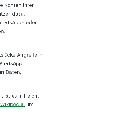
ie Konten ihrer
utzer dazu,
 WhatsApp- oder
n.
tslücke Angreifern
 WhatsApp
en Daten,
st es hilfreich,
Wikipedia
, um