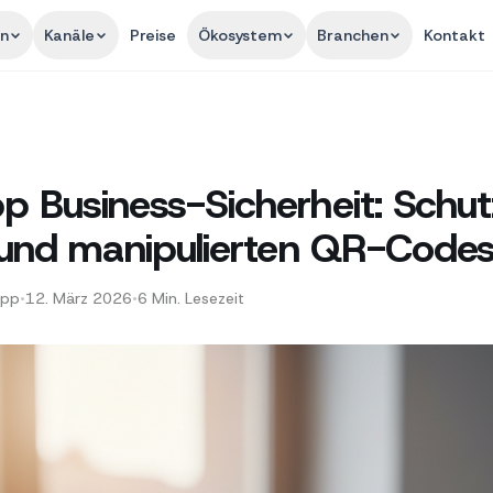
en
Kanäle
Preise
Ökosystem
Branchen
Kontakt
 Business-Sicherheit: Schut
 und manipulierten QR-Code
App
•
12. März 2026
•
6
Min. Lesezeit