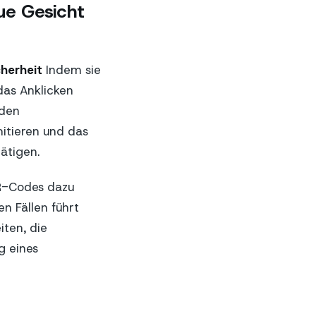
ue Gesicht
herheit
Indem sie
das Anklicken
nden
mitieren und das
tätigen.
QR-Codes dazu
n Fällen führt
iten, die
g eines