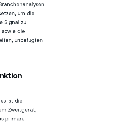
 Branchenanalysen
setzen, um die
 Signal zu
 sowie die
eiten, unbefugten
nktion
es ist die
nem Zweitgerät,
as primäre