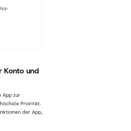
sApp
r Konto und
e App zur
öchste Priorität.
nktionen der App,