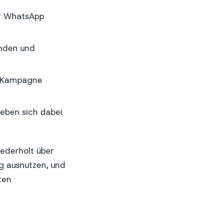
er WhatsApp
unden und
g-Kampagne
geben sich dabei
ederholt über
g ausnutzen, und
ten