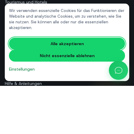
Tourismus und Hotels
Wir verwenden essenzielle Cookies für das Funktionieren der
Immobilien
Website und analytische Cookies, um zu verstehen, wie Sie
sie nutzen. Sie können alle oder nur die essenziellen
akzeptieren.
RESSOURCEN
Kostenlose Tools
Alle akzeptieren
Glossar
Nicht essenzielle ablehnen
Vergleiche
Blog
Einstellungen
API-Preisrechner
Hilfe & Anleitungen
Über uns
Kontakt
+39 081 544 7792
info@sendapp.live