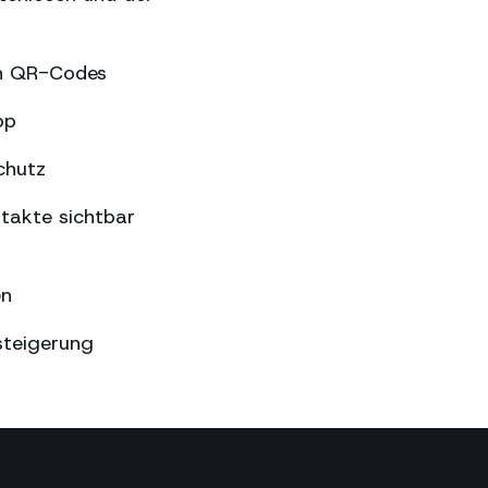
en QR-Codes
pp
chutz
takte sichtbar
en
steigerung