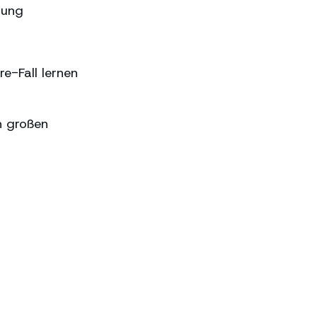
sung
e-Fall lernen
n großen