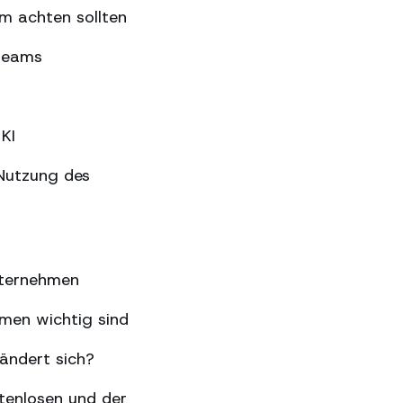
m achten sollten
gteams
KI
Nutzung des
nternehmen
hmen wichtig sind
ändert sich?
tenlosen und der