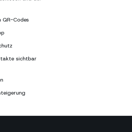
en QR-Codes
pp
chutz
takte sichtbar
en
steigerung