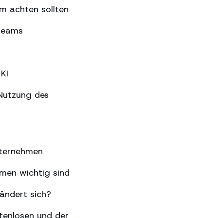
m achten sollten
gteams
KI
Nutzung des
nternehmen
hmen wichtig sind
ändert sich?
tenlosen und der