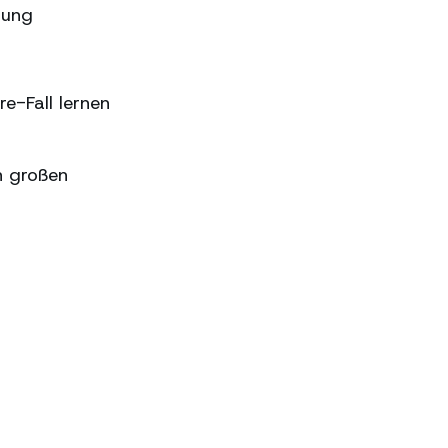
sung
e-Fall lernen
n großen