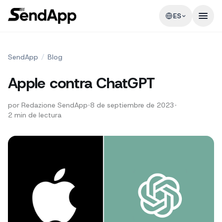
ES
SendApp
/
Blog
Apple contra ChatGPT
por
Redazione SendApp
•
8 de septiembre de 2023
•
2
min de lectura