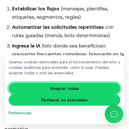
Estabilizar los flujos
(mensajes, plantillas,
etiquetas, segmentos, reglas)
Automatizar las solicitudes repetitivas
con
rutas guiadas (menús, bots deterministas)
Ingresa la IA
Solo donde sea beneficioso:
preguntas frecuentes complejas, búsqueda en la
base de conocimientos, soporte en lenguaje
Usamos cookies esenciales para el funcionamiento del sitio y
cookies analíticas para entender cómo lo usas. Puedes
natural.
aceptar todas o solo las esenciales.
Medir y optimizar
(tasa de conversión,
Aceptar todas
desviación de tickets, CSAT)
Rechazar no esenciales
De esta forma, se reduce el riesgo de depender de
la IA para cada microdecisión y se mantiene el
Preferencias
control sobre las políticas y el cumplimiento