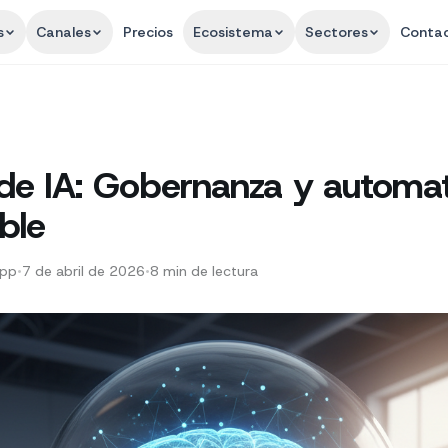
s
Canales
Precios
Ecosistema
Sectores
Conta
de IA: Gobernanza y automat
ble
App
•
7 de abril de 2026
•
8
min de lectura