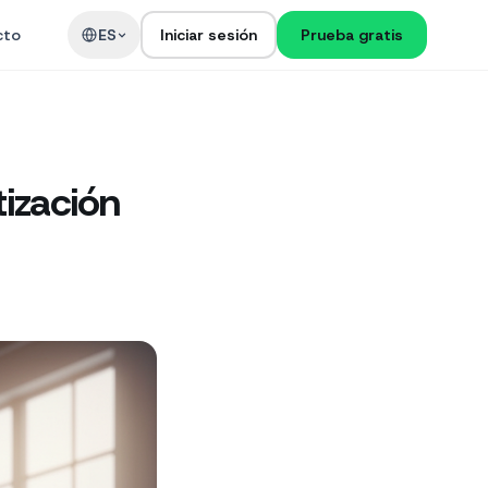
cto
ES
Iniciar sesión
Prueba gratis
ización