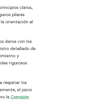
incipios claros,
gunos pilares
 la orientación al
os datos con los
gistro detallado de
dimiento y
oles rigurosos
 respetar los
amente, el juicio
omo la
Comisión