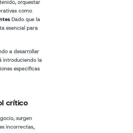
tenido, orquestar
perativas como
ntes
Dado que la
ta esencial para
ndo a desarrollar
á introduciendo la
ciones específicas
l crítico
gocio, surgen
es incorrectas,