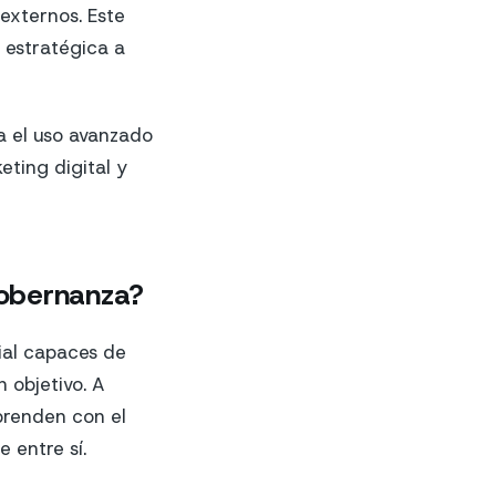
externos. Este
 estratégica a
a el uso avanzado
ting digital y
gobernanza?
ial capaces de
 objetivo. A
aprenden con el
 entre sí.