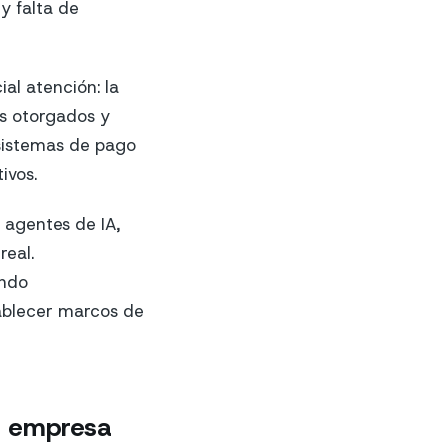
y falta de
al atención: la
os otorgados y
 sistemas de pago
ivos.
 agentes de IA,
real.
ando
ablecer marcos de
la empresa