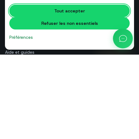
Outils gratuits
Tout accepter
Glossaire
Refuser les non essentiels
Comparatifs
Blog
Préférences
Calculateur de prix API
Aide et guides
Qui sommes-nous
Contact
+39 081 544 7792
info@sendapp.live
IT
EN
ES
FR
PT
DE
© 2026 SendApp. Tous droits réservés. WhatsApp est une marque de