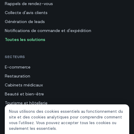
Rappels de rendez-vous
Collecte d'avis clients
Génération de leads
Notifications de commande et d'expédition
Toutes les solutions
SECTEURS
E-commerce
Restauration
Cabinets médicaux
Beauté et bien-être
Tourisme et hôtellerie
Nous utilisons des cookies essentiels au fonctionnement du
Immobilier
site et des cookies analytiques pour comprendre comment
vous l'utilisez. Vous pouvez accepter tous les cookies ou
seulement les essentiels.
RESSOURCES