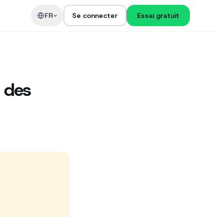
t
FR
Se connecter
Essai gratuit
e des