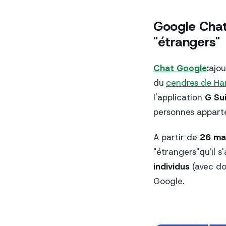
Google Chat 
"étrangers"
Chat Google
:
ajou
du
cendres de Ha
l'application
G Su
personnes appart
A partir de
26 mai
"
étrangers
"qu'il s
individus
(avec d
Google.