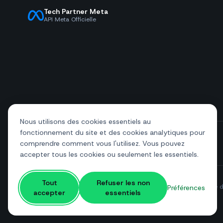
Tech Partner Meta
API Meta Officielle
Nous utilisons des cookies essentiels au
fonctionnement du site et des cookies analytiques pour
comprendre comment vous l'utilisez. Vous pouvez
+39 081 544 7792
info@sendapp.live
accepter tous les cookies ou seulement les essentiels.
Tout
Refuser les non
© 2026 SendApp. Tous droits réservés. WhatsApp est une marque de
Préférences
accepter
essentiels