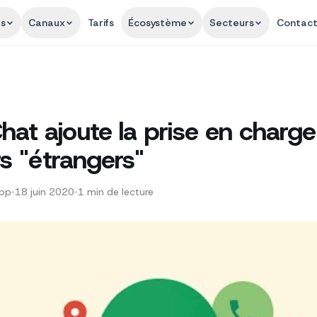
és
Canaux
Tarifs
Écosystème
Secteurs
Contac
hat ajoute la prise en charg
urs "étrangers"
App
•
18 juin 2020
•
1
min de lecture