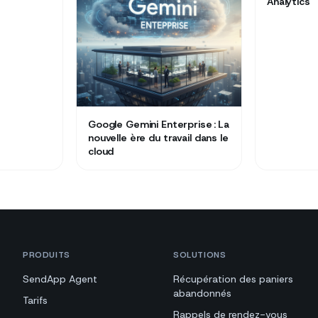
Analytics
Google Gemini Enterprise : La
nouvelle ère du travail dans le
cloud
PRODUITS
SOLUTIONS
SendApp Agent
Récupération des paniers
abandonnés
Tarifs
Rappels de rendez-vous