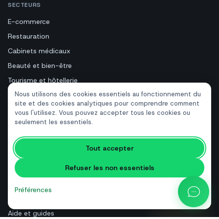
SECTEURS
E-commerce
Restauration
Cabinets médicaux
Beauté et bien-être
Tourisme et hôtellerie
Nous utilisons des cookies essentiels au fonctionnement du
Immobilier
site et des cookies analytiques pour comprendre comment
vous l'utilisez. Vous pouvez accepter tous les cookies ou
seulement les essentiels.
RESSOURCES
Outils gratuits
Tout accepter
Glossaire
Refuser les non essentiels
Comparatifs
Blog
Préférences
Calculateur de prix API
Aide et guides