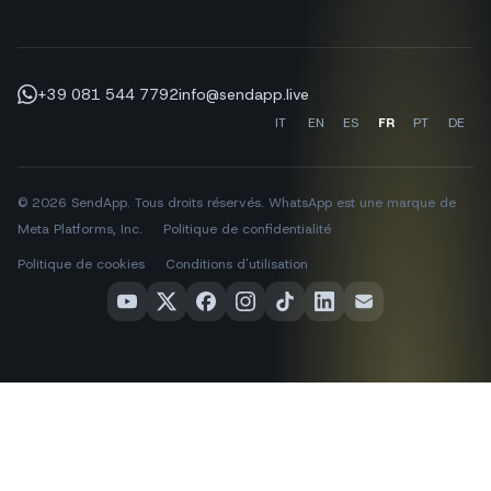
+39 081 544 7792
info@sendapp.live
IT
EN
ES
FR
PT
DE
© 2026 SendApp. Tous droits réservés. WhatsApp est une marque de
Meta Platforms, Inc.
·
Politique de confidentialité
·
Politique de cookies
·
Conditions d'utilisation